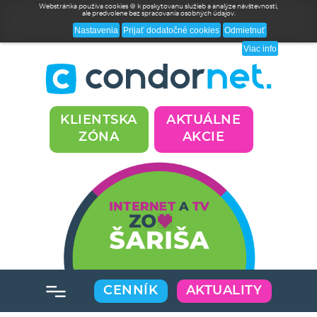
Webstránka používa cookies 🍪 k poskytovanu služieb a analýze návštevnosti,
ale predvolene bez spracovania osobných údajov.
Nastavenia
Prijať dodatočné cookies
Odmietnuť
Viac info
KLIENTSKA
AKTUÁLNE
ZÓNA
AKCIE
CENNÍK
AKTUALITY