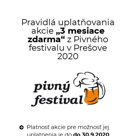
Pravidlá uplatňovania
akcie
„3 mesiace
zdarma“
z Pivného
festivalu v Prešove
2020
Platnosť akcie pre možnosť jej
uplatnenia je do
do 30.9.2020
.